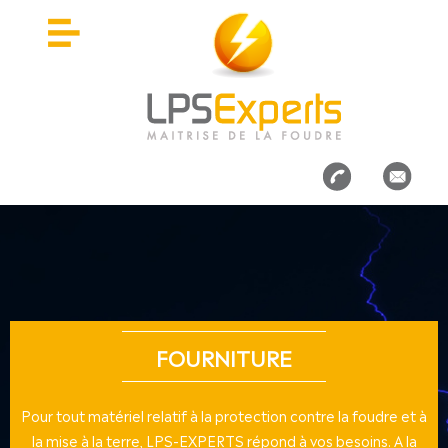
FOURNITURE
Pour tout matériel relatif à la protection contre la foudre et à
la mise à la terre, LPS-EXPERTS répond à vos besoins. A la