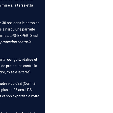
la
mise à la terre
et la
e 30 ans dans le domaine
s ainsi qu’une parfaite
 normes, LPS-EXPERTS est
 protection contre la
erts,
conçoit, réalise et
de protection contre la
e, mise à la terre).
udre » du CEB (Comité
 plus de 25 ans, LPS-
 et son expertise à votre
: