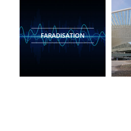
pour la réalisation de cages de faraday.
FARADISATION
société hollandaise COMTEST Engineering
LPS-EXPERTS travaille en partenariat avec la