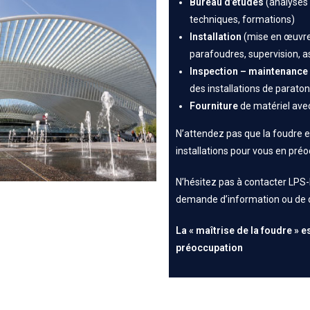
Bureau d’études
(analyses 
techniques, formations)
Installation
(mise en œuvre
parafoudres, supervision, a
Inspection
– maintenance
des installations de paraton
Fourniture
de matériel ave
N’attendez pas que la foudr
installations pour vous en préo
N’hésitez pas à contacter LPS-
demande d’information ou de d
NOS
La « maîtrise de la foudre » e
REALISATIONS
préoccupation