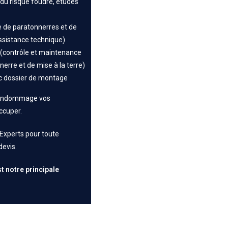
du risque foudre, études
 de paratonnerres et de
ssistance technique)
(contrôle et maintenance
nerre et de mise à la terre)
c dossier de montage
e endommage vos
ccuper.
Experts pour toute
evis.
st notre principale