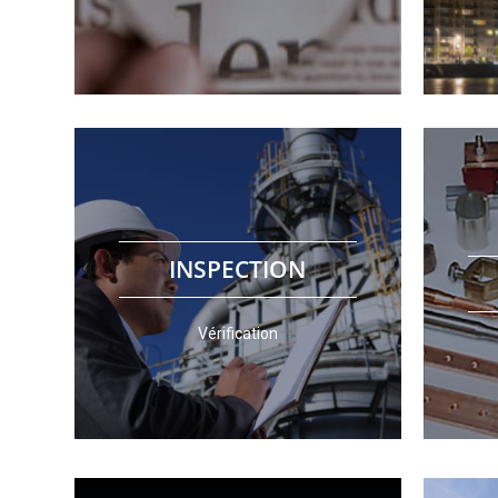
experts, permet de réduire ces risques au
l’installa
Une protection optimale, étudiée par nos
Avec une
d'installation de paratonnerre et de parafoudre
le matér
existantes. LPS-EXPERTS inspecte tout type
d’une ét
d’inspection et de maintenance des installations
INSPECTION
demande
(Comité Electrotechnique Belge) en matière
exigences de la norme NBN EN 62305 et du CEB
EXPER
foudre reconnu, LPS-EXPERTS répond aux
contre la
Vérification
En tant que Spécialiste en protection contre la
Pour tou