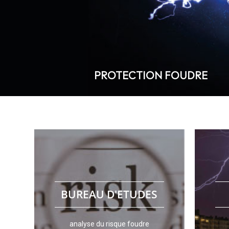
PROTECTION FOUDRE
avec l
spécialistes !
sont réali
Confiez votre sécurité à des
d’activit
des réal
BUREAU D'ETUDES
protection excessive.
dans la 
biens et évite des surcoûts liés à une
(paratonn
minimum, de protéger les personnes et leurs
la Fou
analyse du risque foudre