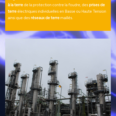
à la terre
de la protection contre la foudre, des
prises de
terre
électriques individuelles en Basse ou Haute Tension
ainsi que des
réseaux de terre
maillés.